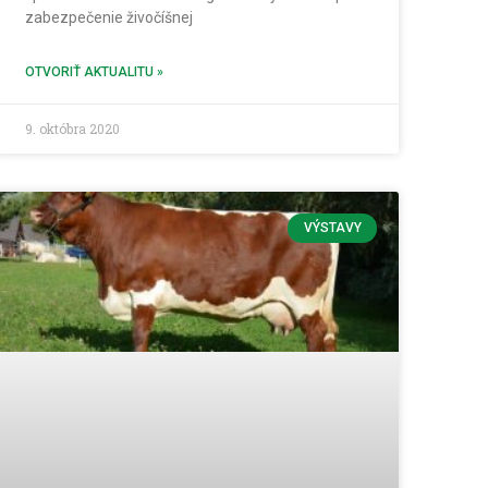
zabezpečenie živočíšnej
OTVORIŤ AKTUALITU »
9. októbra 2020
VÝSTAVY