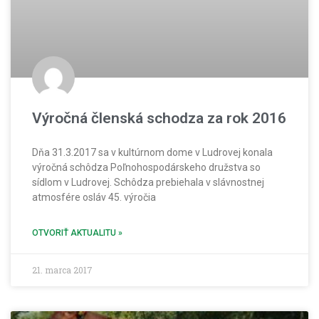
Výročná členská schodza za rok 2016
Dňa 31.3.2017 sa v kultúrnom dome v Ludrovej konala
výročná schôdza Poľnohospodárskeho družstva so
sídlom v Ludrovej. Schôdza prebiehala v slávnostnej
atmosfére osláv 45. výročia
OTVORIŤ AKTUALITU »
21. marca 2017