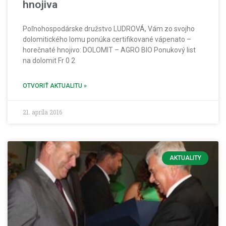
hnojiva
Poľnohospodárske družstvo LUDROVÁ, Vám zo svojho
dolomitického lomu ponúka certifikované vápenato –
horečnaté hnojivo: DOLOMIT – AGRO BIO Ponukový list
na dolomit Fr 0 2
OTVORIŤ AKTUALITU »
21. apríla 2016
AKTUALITY