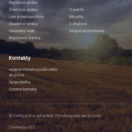
Rastlinná výroba
Živočíšna výroba
Travertín
Lom a mechanizácia
Aktuality
Stavebná výroba
O družstve
Obchodný úsek
Verejné obstarávanie
Bioplynová stanica
Kontakty
Vedenie Poľnohospodárskeho
družstva
Spojovateľka
Ostatné kontakty
© Všetky práva vyhradené. Poľnohospodárske družstvo
Created by
3ES