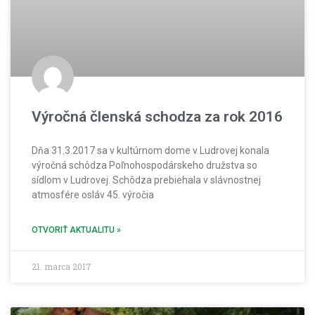
Výročná členská schodza za rok 2016
Dňa 31.3.2017 sa v kultúrnom dome v Ludrovej konala
výročná schôdza Poľnohospodárskeho družstva so
sídlom v Ludrovej. Schôdza prebiehala v slávnostnej
atmosfére osláv 45. výročia
OTVORIŤ AKTUALITU »
21. marca 2017