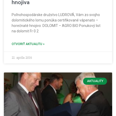
hnojiva
Poľnohospodárske družstvo LUDROVÁ, Vám zo svojho
dolomitického lomu ponúka certifikované vápenato –
horečnaté hnojivo: DOLOMIT – AGRO BIO Ponukový list
na dolomit Fr 0 2
OTVORIŤ AKTUALITU »
21. apríla 2016
AKTUALITY