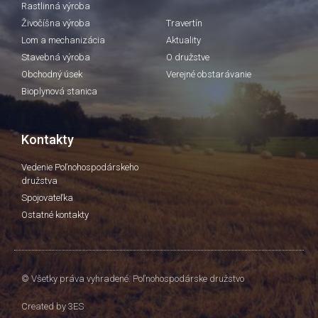
Rastlinná výroba
Živočíšna výroba
Travertín
Lom a mechanizácia
Aktuality
Stavebná výroba
O družstve
Obchodný úsek
Verejné obstarávanie
Bioplynová stanica
Kontakty
Vedenie Poľnohospodárskeho
družstva
Spojovateľka
Ostatné kontakty
© Všetky práva vyhradené. Poľnohospodárske družstvo
Created by
3ES